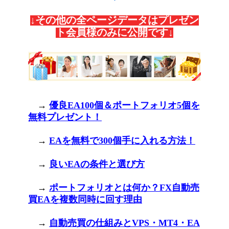
↓その他の全ページデータはプレゼン
ト会員様のみに公開です↓
→
優良EA100個＆ポートフォリオ5個を
無料プレゼント！
→
EAを無料で300個手に入れる方法！
→
良いEAの条件と選び方
→
ポートフォリオとは何か？FX自動売
買EAを複数同時に回す理由
→
自動売買の仕組みとVPS・MT4・EA