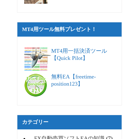
MT4用ツール無料プレゼント！
MT4用一括決済ツール
【Quick Pilot】
無料EA【freetime-
position123】
カテゴリー
FX自動売買ソフトEAの知識
(7)