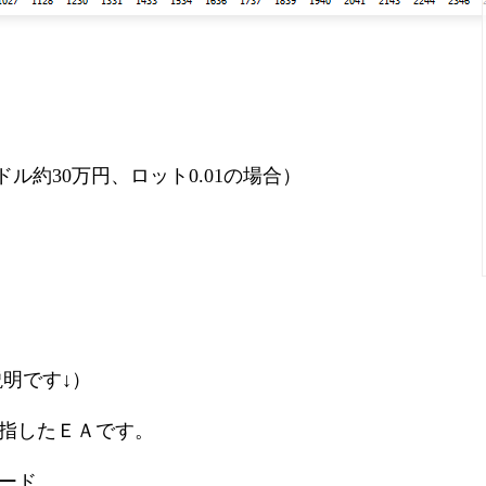
ドル約30万円、ロット0.01の場合）
の説明です↓）
指したＥＡです。
ード。