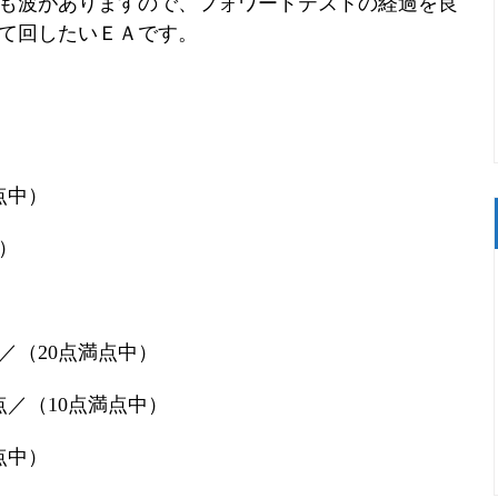
も波がありますので、フォワードテストの経過を良
て回したいＥＡです。
点中）
）
／（20点満点中）
／（10点満点中）
点中）