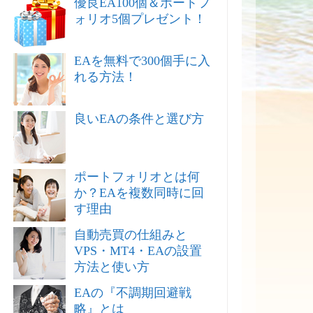
優良EA100個＆ポートフ
ォリオ5個プレゼント！
EAを無料で300個手に入
れる方法！
良いEAの条件と選び方
ポートフォリオとは何
か？EAを複数同時に回
す理由
自動売買の仕組みと
VPS・MT4・EAの設置
方法と使い方
EAの『不調期回避戦
略』とは