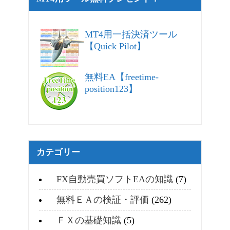
MT4用一括決済ツール
【Quick Pilot】
無料EA【freetime-
position123】
カテゴリー
FX自動売買ソフトEAの知識
(7)
無料ＥＡの検証・評価
(262)
ＦＸの基礎知識
(5)