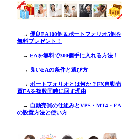
→
優良EA100個＆ポートフォリオ5個を
無料プレゼント！
→
EAを無料で300個手に入れる方法！
→
良いEAの条件と選び方
→
ポートフォリオとは何か？FX自動売
買EAを複数同時に回す理由
→
自動売買の仕組みとVPS・MT4・EA
の設置方法と使い方