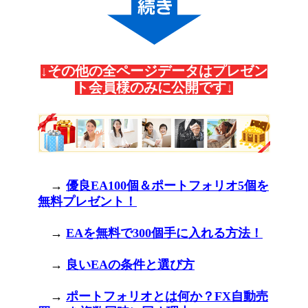
↓その他の全ページデータはプレゼン
ト会員様のみに公開です↓
→
優良EA100個＆ポートフォリオ5個を
無料プレゼント！
→
EAを無料で300個手に入れる方法！
→
良いEAの条件と選び方
→
ポートフォリオとは何か？FX自動売