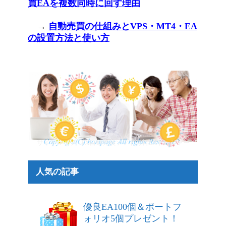
買EAを複数同時に回す理由
→
自動売買の仕組みとVPS・MT4・EA
の設置方法と使い方
サイトマップ - FX自動売買ソフト無料EAトレジャー
人気の記事
優良EA100個＆ポートフ
ォリオ5個プレゼント！