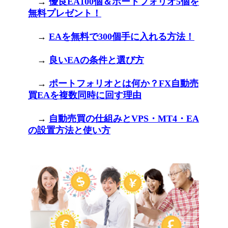
→
優良EA100個＆ポートフォリオ5個を
無料プレゼント！
→
EAを無料で300個手に入れる方法！
→
良いEAの条件と選び方
→
ポートフォリオとは何か？FX自動売
買EAを複数同時に回す理由
→
自動売買の仕組みとVPS・MT4・EA
の設置方法と使い方