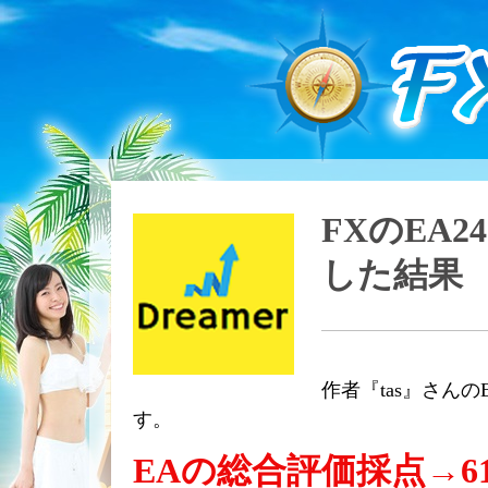
FXのEA2
した結果
作者『tas』さんの
す。
EAの総合評価採点→6