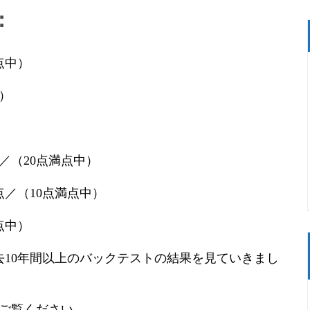
：
点中）
）
／（20点満点中）
／（10点満点中）
点中）
過去10年間以上のバックテストの結果を見ていきまし
ご覧ください。