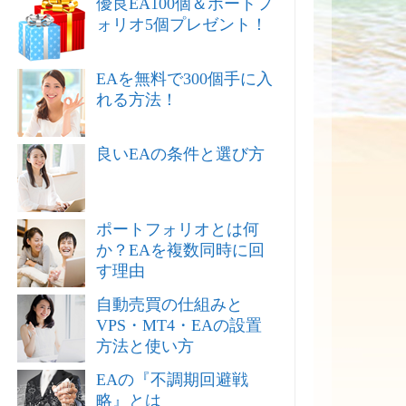
優良EA100個＆ポートフ
ォリオ5個プレゼント！
EAを無料で300個手に入
れる方法！
良いEAの条件と選び方
ポートフォリオとは何
か？EAを複数同時に回
す理由
自動売買の仕組みと
VPS・MT4・EAの設置
方法と使い方
EAの『不調期回避戦
略』とは