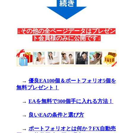
↓その他の全ページデータはプレゼン
ト会員様のみに公開です↓
→
優良EA100個＆ポートフォリオ5個を
無料プレゼント！
→
EAを無料で300個手に入れる方法！
→
良いEAの条件と選び方
→
ポートフォリオとは何か？FX自動売