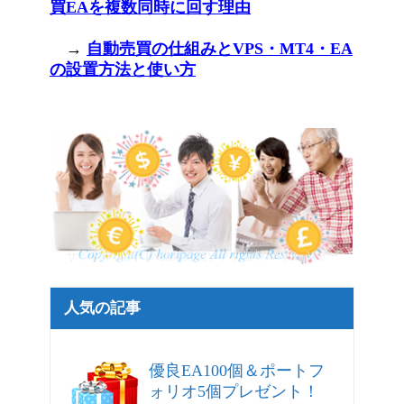
買EAを複数同時に回す理由
→
自動売買の仕組みとVPS・MT4・EA
の設置方法と使い方
サイトマップ - FX自動売買ソフト無料EAトレジャー
人気の記事
優良EA100個＆ポートフ
ォリオ5個プレゼント！